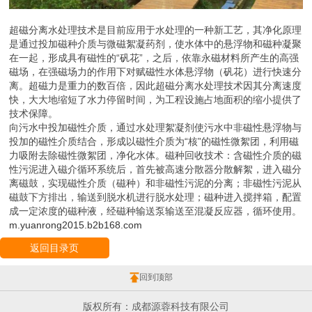
超磁分离水处理技术是目前应用于水处理的一种新工艺，其净化原理
是通过投加磁种介质与微磁絮凝药剂，使水体中的悬浮物和磁种凝聚
在一起，形成具有磁性的“矾花”，之后，依靠永磁材料所产生的高强
磁场，在强磁场力的作用下对赋磁性水体悬浮物（矾花）进行快速分
离。超磁力是重力的数百倍，因此超磁分离水处理技术因其分离速度
快，大大地缩短了水力停留时间，为工程设施占地面积的缩小提供了
技术保障。
向污水中投加磁性介质，通过水处理絮凝剂使污水中非磁性悬浮物与
投加的磁性介质结合，形成以磁性介质为“核”的磁性微絮团，利用磁
力吸附去除磁性微絮团，净化水体。磁种回收技术：含磁性介质的磁
性污泥进入磁介循环系统后，首先被高速分散器分散解絮，进入磁分
离磁鼓，实现磁性介质（磁种）和非磁性污泥的分离；非磁性污泥从
磁鼓下方排出，输送到脱水机进行脱水处理；磁种进入搅拌箱，配置
成一定浓度的磁种液，经磁种输送泵输送至混凝反应器，循环使用。
m.yuanrong2015.b2b168.com
返回目录页
回到顶部
版权所有：成都源蓉科技有限公司