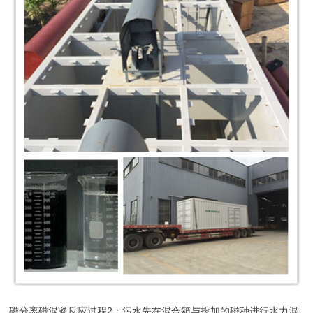
磁分离磁混凝反应过程2：污水先在混合箱与投加的磁种进行水力混