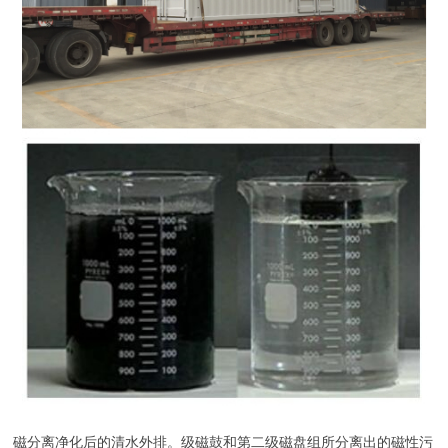
磁分离净化后的清水外排。级磁鼓和第二级磁盘组所分离出的磁性污