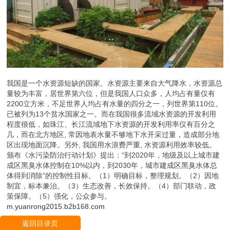
我国是一个水资源短缺的国家。水资源主要来自大气降水，水资源总
量较为丰富，居世界第六位，但是我国人口众多，人均占有量仅有
2200立方米，不足世界人均占有水量的四分之一，列世界第110位。
已被列为13个贫水国家之一。而在我国很多流域水资源的开发利用
程度很低，如珠江、长江流域地下水资源的开发利用率仅有百分之
几，而在北方地区, 常因地表水量不够地下水开采过量，造成部分地
区出现地面沉降。另外, 我国用水浪费严重, 水资源利用效率较低。
颁布《水污染防治行动计划》提出：“到2020年，地级及以上城市建
成区黑臭水体控制在10%以内，到2030年，城市建成区黑臭水体总
体得到消除”的控制性目标。（1）明确目标，整理规划。（2）因地
制宜，标本兼治。（3）生态改善，长效保持。（4）部门联动，政
策保障。（5）强化，公众参与。
m.yuanrong2015.b2b168.com
返回目录页