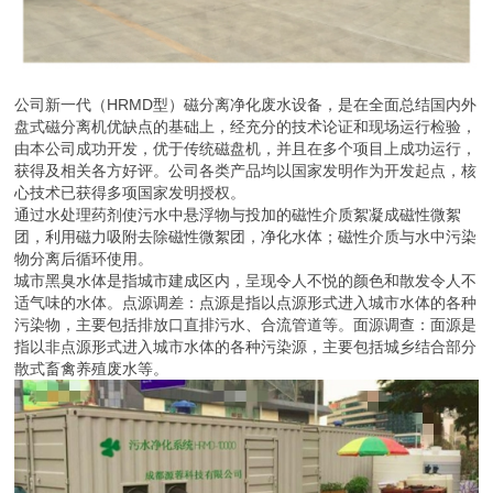
公司新一代（HRMD型）磁分离净化废水设备，是在全面总结国内外
盘式磁分离机优缺点的基础上，经充分的技术论证和现场运行检验，
由本公司成功开发，优于传统磁盘机，并且在多个项目上成功运行，
获得及相关各方好评。公司各类产品均以国家发明作为开发起点，核
心技术已获得多项国家发明授权。
通过水处理药剂使污水中悬浮物与投加的磁性介质絮凝成磁性微絮
团，利用磁力吸附去除磁性微絮团，净化水体；磁性介质与水中污染
物分离后循环使用。
城市黑臭水体是指城市建成区内，呈现令人不悦的颜色和散发令人不
适气味的水体。点源调差：点源是指以点源形式进入城市水体的各种
污染物，主要包括排放口直排污水、合流管道等。面源调查：面源是
指以非点源形式进入城市水体的各种污染源，主要包括城乡结合部分
散式畜禽养殖废水等。