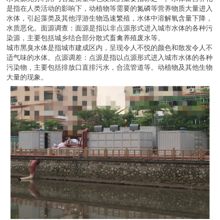
是指在人类活动的影响下，动植物等需要的氮磷等营养物质大量进入
水体，引起藻类及其他浮游生物迅速繁殖，水体中溶解氧含量下降，
水质恶化。面源调查：面源是指以非点源形式进入城市水体的各种污
染源，主要包括城乡结合部分散式畜禽养殖废水等。
城市黑臭水体是指城市建成区内，呈现令人不悦的颜色和散发令人不
适气味的水体。点源调差：点源是指以点源形式进入城市水体的各种
污染物，主要包括排放口直排污水，合流管道等。动植物及其他生物
大量的现象。