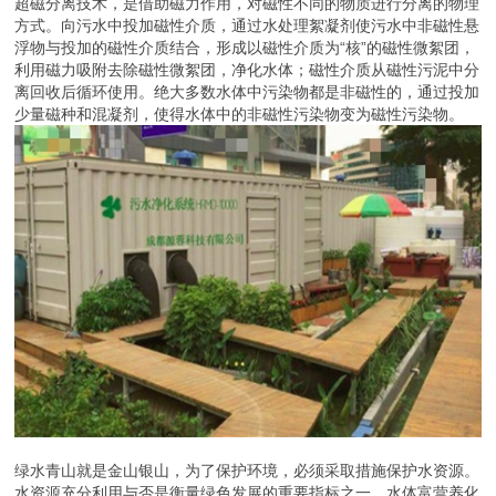
超磁分离技术，是借助磁力作用，对磁性不同的物质进行分离的物理
方式。向污水中投加磁性介质，通过水处理絮凝剂使污水中非磁性悬
浮物与投加的磁性介质结合，形成以磁性介质为“核”的磁性微絮团，
利用磁力吸附去除磁性微絮团，净化水体；磁性介质从磁性污泥中分
离回收后循环使用。绝大多数水体中污染物都是非磁性的，通过投加
少量磁种和混凝剂，使得水体中的非磁性污染物变为磁性污染物。
绿水青山就是金山银山，为了保护环境，必须采取措施保护水资源。
水资源充分利用与否是衡量绿色发展的重要指标之一。水体富营养化