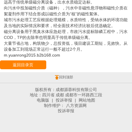
远高于传统单级磁分离设备，出水水质稳定达标。
向污水中投加磁性介质（磁种），污水中非磁性悬浮物和磁性介质在
絮凝剂作用下结合形成以磁性介质为“核”的磁性絮体。
城市污水处理工艺应根据处理规模，水质特性，受纳水体的环境功能
及当地的实际情况和要求，经全面技术经济比较后优选确定。
磁分离设备用于黑臭水体应急处理，市政污水提标除磷工程中，污水
COD，TP的去除率也明显高于传统单级磁分离。
大量节省占地，构筑物少，总投资低，项目建设工期短，见效快。从
设备加工到现场正常运行一般不超过2个月。
m.yuanrong2015.b2b168.com
返回目录页
回到顶部
版权所有：成都源蓉科技有限公司
地址：四川省 成都 成都市一环路西三段
电脑版
|
投诉举报
|
网站地图
制作维护：
八方资源网
投诉举报