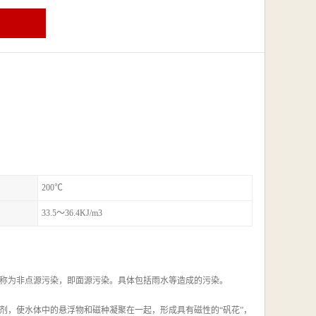
200℃
33.5～36.4KJ/m3
称为非点源污染，即面源污染。具体包括雨水等造成的污染。
剂，使水体中的悬浮物和磁种凝聚在一起，形成具有磁性的“矾花”，