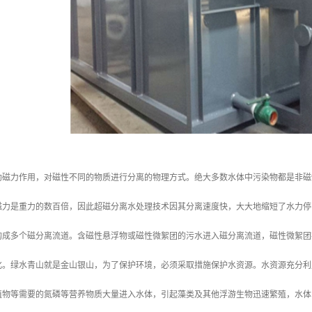
助磁力作用，对磁性不同的物质进行分离的物理方式。绝大多数水体中污染物都是非磁
磁力是重力的数百倍，因此超磁分离水处理技术因其分离速度快，大大地缩短了水力停
构成多个磁分离流道。含磁性悬浮物或磁性微絮团的污水进入磁分离流道，磁性微絮团
化。绿水青山就是金山银山，为了保护环境，必须采取措施保护水资源。水资源充分利
植物等需要的氮磷等营养物质大量进入水体，引起藻类及其他浮游生物迅速繁殖，水体