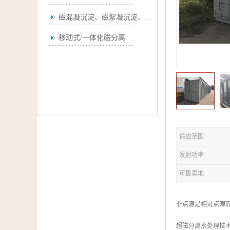
磁混凝沉淀、磁絮凝沉淀、磁澄清
移动式/一体化磁分离
适应范围
发射功率
可售卖地
非点源是相对点源
超磁分离水处理技