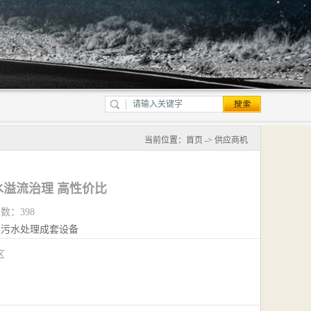
当前位置：
首页
->
供应商机
溢流治理 高性价比
览数：398
污水处理成套设备
江区