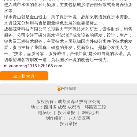
点源调差：点源是指以点源形式进入城市水体的各种污染物，主要包
括排放口直排污水，合流管道等。面源调查：面源是指以非点源形式
进入城市水体的各种污染源，主要包括城乡结合部分散式畜禽养殖废
水等。
绿水青山就是金山银山，为了保护环境，必须采取措施保护水资源。
水资源充分利用与否是衡量绿色发展的重要指标之一。
成都源蓉科技有限公司长期致力于环保技术的研发，设备制造，销售
服务。公司专注于磁分离水污染治理成套设备的研发，设计，生产，
销售及工程技术服务，主要技术人员熟知国内外磁分离净化技术的发
展，参与主持了我国稀土磁盘的开发，更新换代，是核心发明人之
一。“技术，品质可靠，服务诚信，合作共赢”是公司自觉的承诺。真
切希望与各方朋友一道，为我国水环境的改善尽一份力。
m.yuanrong2015.b2b168.com
返回目录页
回到顶部
版权所有：成都源蓉科技有限公司
地址：四川省 成都 成都市一环路西三段
电脑版
|
投诉举报
|
网站地图
制作维护：
八方资源网
投诉举报