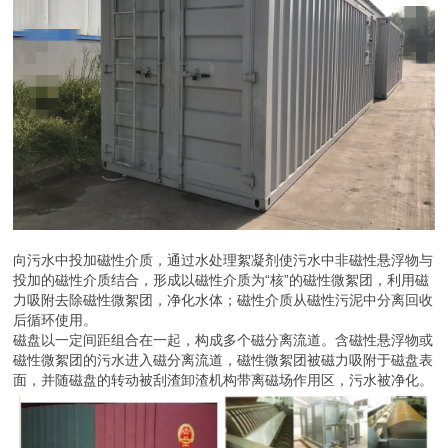
向污水中投加磁性介质，通过水处理絮凝剂使污水中非磁性悬浮物与
投加的磁性介质结合，形成以磁性介质为“核”的磁性微絮团，利用磁
力吸附去除磁性微絮团，净化水体；磁性介质从磁性污泥中分离回收
后循环使用。
磁盘以一定间距组合在一起，构成多个磁分离流道。含磁性悬浮物或
磁性微絮团的污水进入磁分离流道，磁性微絮团被磁力吸附于磁盘表
面，并随磁盘的转动被刮渣卸渣机构带离磁场作用区，污水被净化。