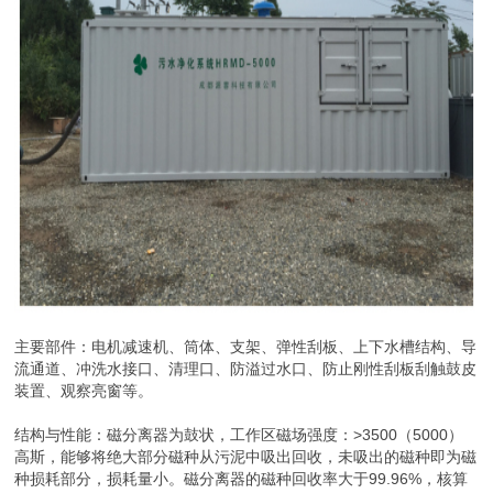
主要部件：电机减速机、筒体、支架、弹性刮板、上下水槽结构、导
流通道、冲洗水接口、清理口、防溢过水口、防止刚性刮板刮触鼓皮
装置、观察亮窗等。
结构与性能：磁分离器为鼓状，工作区磁场强度：>3500（5000）
高斯，能够将绝大部分磁种从污泥中吸出回收，未吸出的磁种即为磁
种损耗部分，损耗量小。磁分离器的磁种回收率大于99.96%，核算