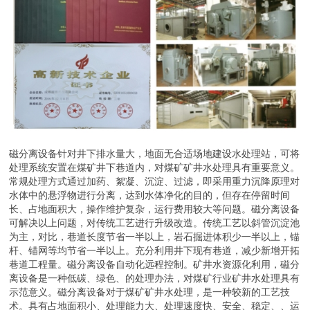
磁分离设备针对井下排水量大，地面无合适场地建设水处理站，可将
处理系统安置在煤矿井下巷道内，对煤矿矿井水处理具有重要意义。
常规处理方式通过加药、絮凝、沉淀、过滤，即采用重力沉降原理对
水体中的悬浮物进行分离，达到水体净化的目的，但存在停留时间
长、占地面积大，操作维护复杂，运行费用较大等问题。磁分离设备
可解决以上问题，对传统工艺进行升级改造。传统工艺以斜管沉淀池
为主，对比，巷道长度节省一半以上，岩石掘进体积少一半以上，锚
杆、锚网等均节省一半以上。充分利用井下现有巷道，减少新增开拓
巷道工程量。磁分离设备自动化远程控制。矿井水资源化利用，磁分
离设备是一种低碳、绿色、的处理办法，对煤矿行业矿井水处理具有
示范意义。磁分离设备对于煤矿矿井水处理，是一种较新的工艺技
术。具有占地面积小、处理能力大、处理速度快、安全、稳定、、运