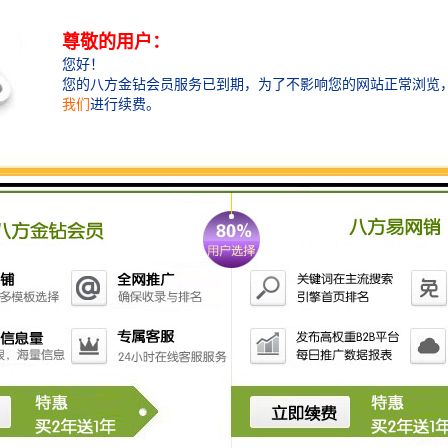
积少、工艺流程短。从进水到出水，整个处理过程用时6min。系统占地比传统沉淀过
池等工艺。磁分离系统出泥浓度高，脱水前不需要浓缩处理。