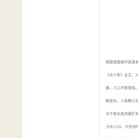
随着我国城市高速发
《水十条》全文。2
展，人口不断增加
断恶化，人类赖以
对于原水高浓度矿井
污水COD、TP