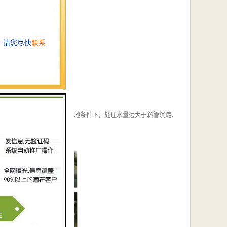
滤工艺少2/3以上。在同等占地条件下，处理水量远大于斜管沉淀、