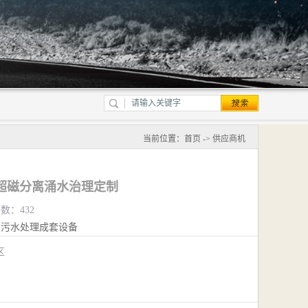
当前位置：
首页
->
供应商机
超磁分离涌水治理定制
览数：432
污水处理成套设备
江区