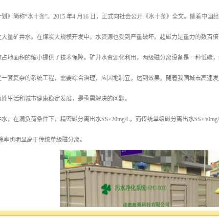
划》简称“水十条”。2015 年4 月16 日，正式向社会公开《水十条》全文。随着
生大量矿井水。在煤炭大规模开发中，水资源也受到严重破坏。超磁力是重力的数百倍
施占地面积的缩小提供了技术保障。矿井水资源化利用，两级磁分离设备是一种低碳，
是一套复杂的系统工程，需要综合治理，应因地制宜，达到效果。随着我国城市高速发
百姓生活和城市健康稳定发展，是亟需解决的问题。
水，在满负荷条件下，精密磁分离出水SS≤20mg/L，而传统单级磁分离出水SS≥50
去除率也明显高于传统单级磁分离。