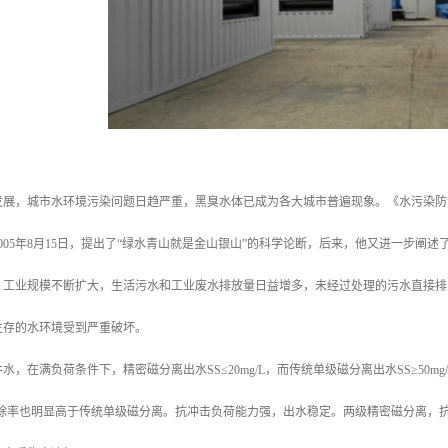
展，城市水环境污染问题日趋严重，黑臭水体已成为各大城市普遍现象。《水污染防治行动计
005年8月15日，提出了“绿水青山就是金山银山”的科学论断，后来，他又进一步
，工业规模不断扩大，生活污水和工业废水排放量日益增多，未经过处理的污水直接排
生存的水环境受到严重破坏。
水，在满负荷条件下，精密磁分离出水SS≤20mg/L，而传统单级磁分离出水SS≥50
的去除率也明显高于传统单级磁分离。抗冲击负荷能力强，出水稳定。两级精密磁分离，