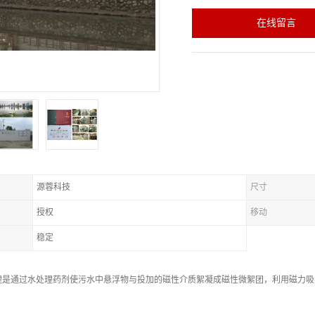
在线留言
源蓉科技
尺寸
授权
移动
稳定
理是通过水处理药剂使污水中悬浮物与投加的磁性介质絮凝成磁性微絮团，利用磁力吸