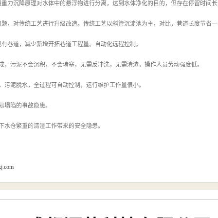
用重力沉降原理对水体中的悬浮物进行分离，达到水体净化的目的，但存在停留时间长
问题，对传统工艺进行升级改造。传统工艺以斜管沉淀池为主，对比，巷道长度节省一
现有巷道，减少新增开拓巷道工程量。自动化远程控制。
完成，污泥不会沉积，不会堵塞，无需反冲洗，无需清渣，操作人员劳动强度低。
水，污泥脱水，全过程可自动控制，运行维护工作量很小。
易塌陷的事故隐患。
井下水仓繁重的清渣工作带来的安全隐患。
kj.com