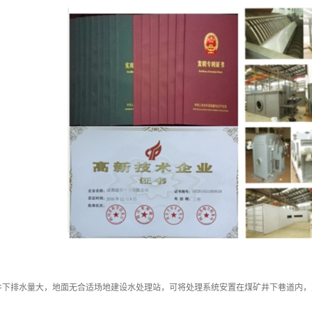
井下排水量大，地面无合适场地建设水处理站，可将处理系统安置在煤矿井下巷道内，