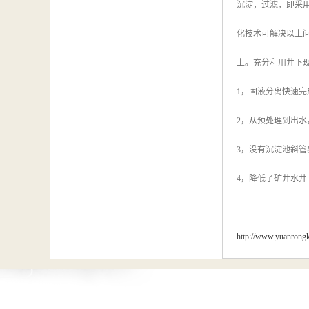
沉淀，过滤，即采
化技术可解决以上
上。充分利用井下
1，固液分离快速
2，从预处理到出
3，没有沉淀池斜管
4，降低了矿井水
http://www.yuanrong