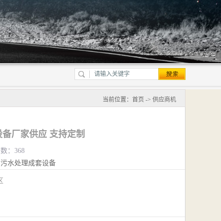
当前位置：
首页
->
供应商机
备厂家供应 支持定制
览数：368
污水处理成套设备
江区