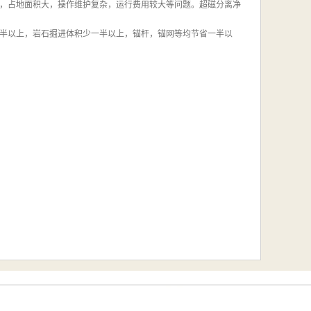
，占地面积大，操作维护复杂，运行费用较大等问题。超磁分离净
半以上，岩石掘进体积少一半以上，锚杆，锚网等均节省一半以