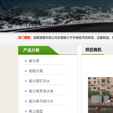
热门搜索：
供应商机
产品分类
磁分离
超磁分离
磁分离矿井水
磁分离黑臭水体
磁分离市政污水
稀土磁盘