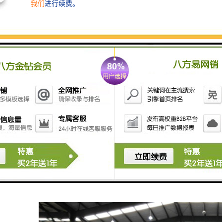
百倍，因此超磁分离水处理技术因其分离速度快，大大地缩短了水力停留时间，为工程