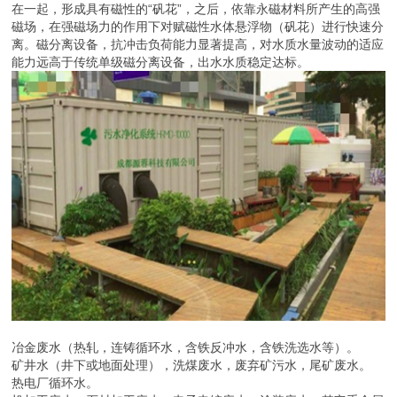
在一起，形成具有磁性的“矾花”，之后，依靠永磁材料所产生的高强
磁场，在强磁场力的作用下对赋磁性水体悬浮物（矾花）进行快速分
离。磁分离设备，抗冲击负荷能力显著提高，对水质水量波动的适应
能力远高于传统单级磁分离设备，出水水质稳定达标。
冶金废水（热轧，连铸循环水，含铁反冲水，含铁洗选水等）。
矿井水（井下或地面处理），洗煤废水，废弃矿污水，尾矿废水。
热电厂循环水。