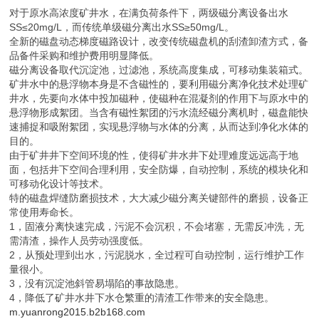
对于原水高浓度矿井水，在满负荷条件下，两级磁分离设备出水
SS≤20mg/L，而传统单级磁分离出水SS≥50mg/L。
全新的磁盘动态梯度磁路设计，改变传统磁盘机的刮渣卸渣方式，备
品备件采购和维护费用明显降低。
磁分离设备取代沉淀池，过滤池，系统高度集成，可移动集装箱式。
矿井水中的悬浮物本身是不含磁性的，要利用磁分离净化技术处理矿
井水，先要向水体中投加磁种，使磁种在混凝剂的作用下与原水中的
悬浮物形成絮团。当含有磁性絮团的污水流经磁分离机时，磁盘能快
速捕捉和吸附絮团，实现悬浮物与水体的分离，从而达到净化水体的
目的。
由于矿井井下空间环境的性，使得矿井水井下处理难度远远高于地
面，包括井下空间合理利用，安全防爆，自动控制，系统的模块化和
可移动化设计等技术。
特的磁盘焊缝防磨损技术，大大减少磁分离关键部件的磨损，设备正
常使用寿命长。
1，固液分离快速完成，污泥不会沉积，不会堵塞，无需反冲洗，无
需清渣，操作人员劳动强度低。
2，从预处理到出水，污泥脱水，全过程可自动控制，运行维护工作
量很小。
3，没有沉淀池斜管易塌陷的事故隐患。
4，降低了矿井水井下水仓繁重的清渣工作带来的安全隐患。
m.yuanrong2015.b2b168.com