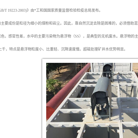
/T 19223-2003)》由*工和国国家质量监督检验检疫总局发布。
的主要成份是粒径为细小的煤粉和岩尘。因此，靠自然沉淀去除是困难的，必须借助混
黑色，感官性差，水中的主要污染物为悬浮物（SS），是典型的无机废水。悬浮物的
至上千，特点是悬浮物粒度小、比重轻、沉降速度慢。超磁处理矿井水优势明显。