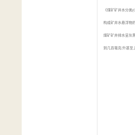
《煤矿矿井水分类(GB
构成矿井水悬浮物
煤矿矿井排水呈灰
到几百毫克/升甚