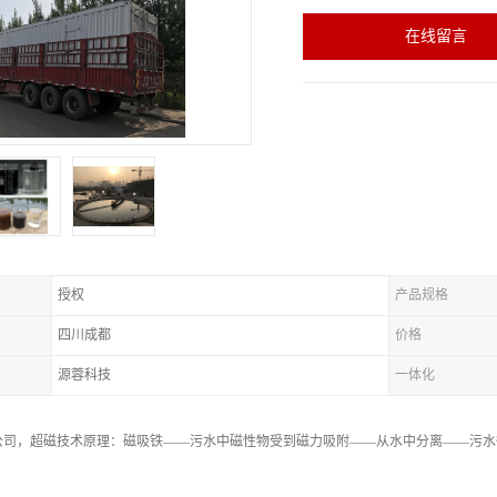
在线留言
授权
产品规格
四川成都
价格
源蓉科技
一体化
公司，超磁技术原理：磁吸铁——污水中磁性物受到磁力吸附——从水中分离——污水