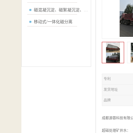
磁混凝沉淀、磁絮凝沉淀、磁澄清
移动式/一体化磁分离
专利
发货地址
品牌
成都源蓉科技有限
超磁处理矿井水：