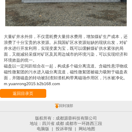
大量矿井水外排，不仅需耗费大量排水费用，增加煤矿生产成本，还
浪费了十分宝贵的水资源。从我国矿区水资源短缺的现状出发，对矿
井水进行开发利用，实现变废为宝，既可以缓解煤矿供水紧张的局
面，又能减轻采煤对矿区及其周边城市的环境污染，可以实现经济和
环境效益的统一。
磁盘以一定间距组合在一起，构成多个磁分离流道。含磁性悬浮物或
磁性微絮团的污水进入磁分离流道，磁性微絮团被磁力吸附于磁盘表
面，并随磁盘的转动被刮渣卸渣机构带离磁场作用区，污水被净化。
m.yuanrong2015.b2b168.com
返回目录页
回到顶部
版权所有：成都源蓉科技有限公司
地址：四川省 成都 成都市一环路西三段
电脑版
|
投诉举报
|
网站地图