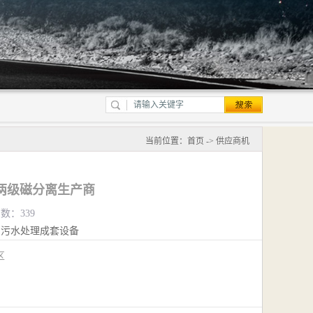
当前位置：
首页
->
供应商机
两级磁分离生产商
览数：339
污水处理成套设备
江区