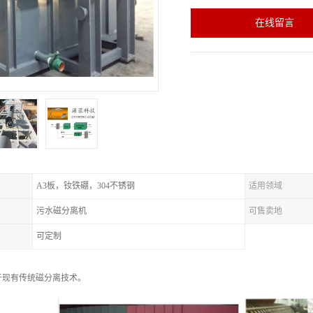
在线留言
A3板，钕铁硼，304不锈钢
适用领域
污水磁分离机
可售卖地
可定制
于现有传统磁分离技术。