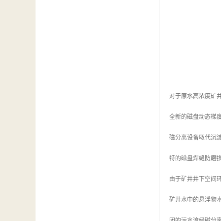
对于原水高浓度矿井水
全新的磁盘动态梯
磁分离设备取代沉
特的磁盘焊缝防磨
由于矿井井下空间
矿井水中的悬浮物
团的污水流经磁分