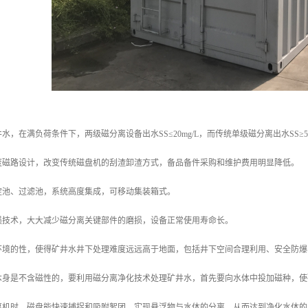
，在满负荷条件下，两级磁分离设备出水SS≤20mg/L，而传统单级磁分离出水SS≥50
度磁路设计，改变传统磁盘机的刮渣卸渣方式，备品备件采购和维护费用明显降低。
淀池、过滤池，系统高度集成，可移动集装箱式。
损技术，大大减少磁分离关键部件的磨损，设备正常使用寿命长。
环境的性，使得矿井水井下处理难度远远高于地面，包括井下空间合理利用、安全防爆
本身是不含磁性的，要利用磁分离净化技术处理矿井水，首先要向水体中投加磁种，使
离机时，磁盘能快速捕捉和吸附絮团，实现悬浮物与水体的分离，从而达到净化水体的