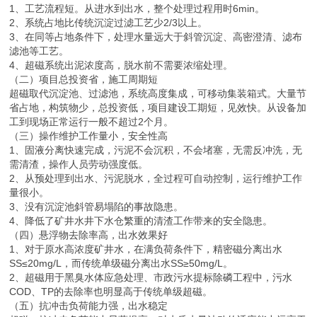
1、工艺流程短。从进水到出水，整个处理过程用时6min。
2、系统占地比传统沉淀过滤工艺少2/3以上。
3、在同等占地条件下，处理水量远大于斜管沉淀、高密澄清、滤布
滤池等工艺。
4、超磁系统出泥浓度高，脱水前不需要浓缩处理。
（二）项目总投资省，施工周期短
超磁取代沉淀池、过滤池，系统高度集成，可移动集装箱式。大量节
省占地，构筑物少，总投资低，项目建设工期短，见效快。从设备加
工到现场正常运行一般不超过2个月。
（三）操作维护工作量小，安全性高
1、固液分离快速完成，污泥不会沉积，不会堵塞，无需反冲洗，无
需清渣，操作人员劳动强度低。
2、从预处理到出水、污泥脱水，全过程可自动控制，运行维护工作
量很小。
3、没有沉淀池斜管易塌陷的事故隐患。
4、降低了矿井水井下水仓繁重的清渣工作带来的安全隐患。
（四）悬浮物去除率高，出水效果好
1、对于原水高浓度矿井水，在满负荷条件下，精密磁分离出水
SS≤20mg/L，而传统单级磁分离出水SS≥50mg/L。
2、超磁用于黑臭水体应急处理、市政污水提标除磷工程中，污水
COD、TP的去除率也明显高于传统单级超磁。
（五）抗冲击负荷能力强，出水稳定