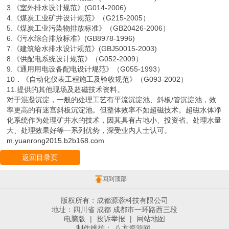
3.《室外排水设计规范》(G014-2006)
4.《煤炭工业矿井设计规范》（G215-2005）
5.《煤炭工业污染物排放标准》（GB20426-2006）
6.《污水综合排放标准》(GB8978-1996)
7.《建筑给水排水设计规范》(GBJ50015-2003)
8.《供配电系统设计规范》（G052-2009）
9.《通用用电设备配电设计规范》（G055-1993）
10．《自动化仪表工程施工及验收规范》（G093-2002）
11.提供的其他现场及超磁技术资料。
对于混凝沉淀，一般的处理工艺有平流沉淀池、斜板/管沉淀池，效
率更高的有迷宫斜板沉淀池。但整体效率不如超磁技术。超磁水体净
化系统作为处理矿井水的技术，因其具有占地小、投资省、处理水量
大、处理效果好等一系列优势，深受业内人士认可。
m.yuanrong2015.b2b168.com
返回目录页
回到顶部
版权所有：成都源蓉科技有限公司
地址：四川省 成都 成都市一环路西三段
电脑版
|
投诉举报
|
网站地图
制作维护：
八方资源网