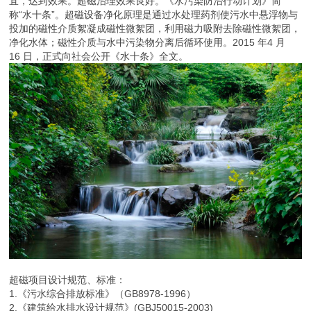
宜，达到效果。超磁治理效果良好。《水污染防治行动计划》简
称“水十条”。超磁设备净化原理是通过水处理药剂使污水中悬浮物与
投加的磁性介质絮凝成磁性微絮团，利用磁力吸附去除磁性微絮团，
净化水体；磁性介质与水中污染物分离后循环使用。2015 年4 月
16 日，正式向社会公开《水十条》全文。
超磁项目设计规范、标准：
1.《污水综合排放标准》（GB8978-1996）
2.《建筑给水排水设计规范》(GBJ50015-2003)