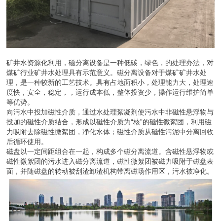
矿井水资源化利用，磁分离设备是一种低碳，绿色，的处理办法，对
煤矿行业矿井水处理具有示范意义。磁分离设备对于煤矿矿井水处
理，是一种较新的工艺技术。具有占地面积小，处理能力大，处理速
度快，安全，稳定，，运行成本低，整体投资少，操作运行维护简单
等优势。
向污水中投加磁性介质，通过水处理絮凝剂使污水中非磁性悬浮物与
投加的磁性介质结合，形成以磁性介质为“核”的磁性微絮团，利用磁
力吸附去除磁性微絮团，净化水体；磁性介质从磁性污泥中分离回收
后循环使用。
磁盘以一定间距组合在一起，构成多个磁分离流道。含磁性悬浮物或
磁性微絮团的污水进入磁分离流道，磁性微絮团被磁力吸附于磁盘表
面，并随磁盘的转动被刮渣卸渣机构带离磁场作用区，污水被净化。