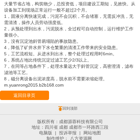
大量节省占地，构筑物少，总投资低，项目建设工期短，见效快。从
设备加工到现场正常运行一般不超过2个月。
1，固液分离快速完成，污泥不会沉积，不会堵塞，无需反冲洗，无
需清渣，操作人员劳动强度低。
2，从预处理到出水，污泥脱水，全过程可自动控制，运行维护工作
量很小。
3，没有沉淀池斜管易塌陷的事故隐患。
4，降低了矿井水井下水仓繁重的清渣工作带来的安全隐患。
5，工艺流程短。从进水到出水，整个处理过程用时6min。
6，系统占地比传统沉淀过滤工艺少2/3以上。
7，在同等占地条件下，处理水量远大于斜管沉淀，高密澄清，滤布
滤池等工艺。
8，磁分离设备出泥浓度高，脱水前不需要浓缩处理。
m.yuanrong2015.b2b168.com
返回目录页
回到顶部
版权所有：成都源蓉科技有限公司
地址：四川省 成都 成都市一环路西三段
电脑版
|
投诉举报
|
网站地图
制作维护：
八方资源网