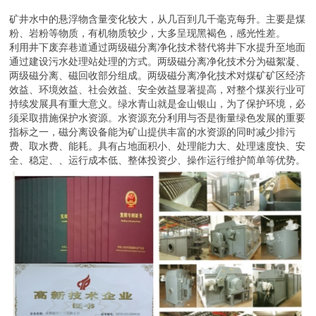
矿井水中的悬浮物含量变化较大，从几百到几千毫克每升。主要是煤
粉、岩粉等物质，有机物质较少，大多呈现黑褐色，感光性差。
利用井下废弃巷道通过两级磁分离净化技术替代将井下水提升至地面
通过建设污水处理站处理的方式。两级磁分离净化技术分为磁絮凝、
两级磁分离、磁回收部分组成。两级磁分离净化技术对煤矿矿区经济
效益、环境效益、社会效益、安全效益显著提高，对整个煤炭行业可
持续发展具有重大意义。绿水青山就是金山银山，为了保护环境，必
须采取措施保护水资源。水资源充分利用与否是衡量绿色发展的重要
指标之一，磁分离设备能为矿山提供丰富的水资源的同时减少排污
费、取水费、能耗。具有占地面积小、处理能力大、处理速度快、安
全、稳定、、运行成本低、整体投资少、操作运行维护简单等优势。