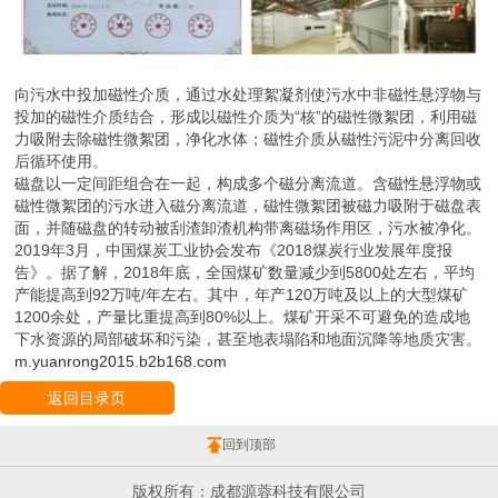
向污水中投加磁性介质，通过水处理絮凝剂使污水中非磁性悬浮物与
投加的磁性介质结合，形成以磁性介质为“核”的磁性微絮团，利用磁
力吸附去除磁性微絮团，净化水体；磁性介质从磁性污泥中分离回收
后循环使用。
磁盘以一定间距组合在一起，构成多个磁分离流道。含磁性悬浮物或
磁性微絮团的污水进入磁分离流道，磁性微絮团被磁力吸附于磁盘表
面，并随磁盘的转动被刮渣卸渣机构带离磁场作用区，污水被净化。
2019年3月，中国煤炭工业协会发布《2018煤炭行业发展年度报
告》。据了解，2018年底，全国煤矿数量减少到5800处左右，平均
产能提高到92万吨/年左右。其中，年产120万吨及以上的大型煤矿
1200余处，产量比重提高到80%以上。煤矿开采不可避免的造成地
下水资源的局部破坏和污染，甚至地表塌陷和地面沉降等地质灾害。
m.yuanrong2015.b2b168.com
返回目录页
回到顶部
版权所有：成都源蓉科技有限公司