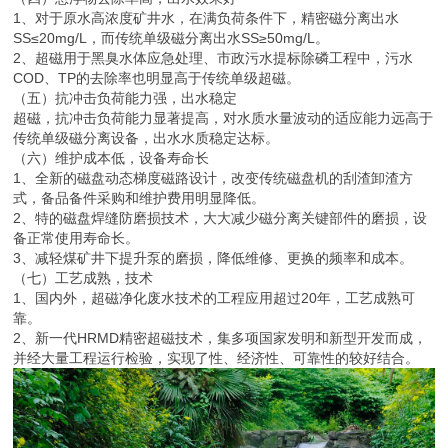
1、对于原水高浓度矿井水，在满负荷条件下，精密磁分离出水
SS≤20mg/L，而传统单级磁分离出水SS≥50mg/L。
2、超磁用于黑臭水体应急处理、市政污水提标除磷工程中，污水
COD、TP的去除率也明显高于传统单级超磁。
（五）抗冲击负荷能力强，出水稳定
超磁，抗冲击负荷能力显著提高，对水质水量波动的适应能力远高于
传统单级磁分离设备，出水水质稳定达标。
（六）维护成本低，设备寿命长
1、全新的磁盘动态梯度磁路设计，改变传统磁盘机的刮渣卸渣方
式，备品备件采购和维护费用明显降低。
2、特的磁盘焊缝防磨损技术，大大减少磁分离关键部件的磨损，设
备正常使用寿命长。
3、减轻煤矿井下提升泵的磨损，降低维修、更换的频率和成本。
（七）工艺成熟，技术
1、国内外，超磁净化废水技术的工程应用超过20年，工艺成熟可
靠。
2、新一代HRMD精密超磁技术，集多项国家发明和新型开发而成，
并经大量工程运行检验，实现了性、经济性、可靠性的较好结合。