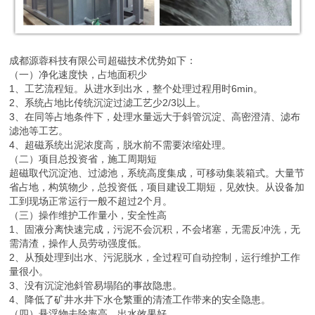
成都源蓉科技有限公司超磁技术优势如下：
（一）净化速度快，占地面积少
1、工艺流程短。从进水到出水，整个处理过程用时6min。
2、系统占地比传统沉淀过滤工艺少2/3以上。
3、在同等占地条件下，处理水量远大于斜管沉淀、高密澄清、滤布
滤池等工艺。
4、超磁系统出泥浓度高，脱水前不需要浓缩处理。
（二）项目总投资省，施工周期短
超磁取代沉淀池、过滤池，系统高度集成，可移动集装箱式。大量节
省占地，构筑物少，总投资低，项目建设工期短，见效快。从设备加
工到现场正常运行一般不超过2个月。
（三）操作维护工作量小，安全性高
1、固液分离快速完成，污泥不会沉积，不会堵塞，无需反冲洗，无
需清渣，操作人员劳动强度低。
2、从预处理到出水、污泥脱水，全过程可自动控制，运行维护工作
量很小。
3、没有沉淀池斜管易塌陷的事故隐患。
4、降低了矿井水井下水仓繁重的清渣工作带来的安全隐患。
（四）悬浮物去除率高，出水效果好