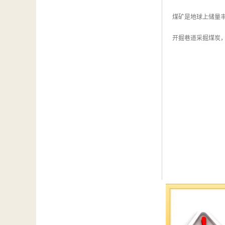
煤矿是地球上储量
开掘巷道采掘煤炭