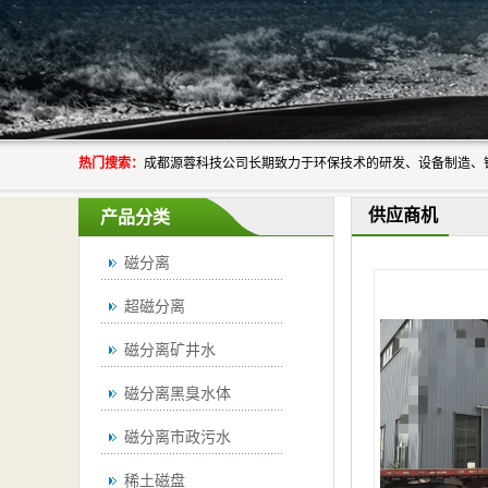
热门搜索：
供应商机
产品分类
磁分离
超磁分离
磁分离矿井水
磁分离黑臭水体
磁分离市政污水
稀土磁盘