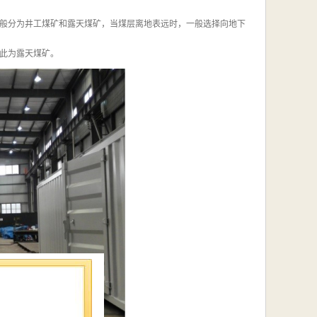
般分为井工煤矿和露天煤矿，当煤层离地表远时，一般选择向地下
此为露天煤矿。