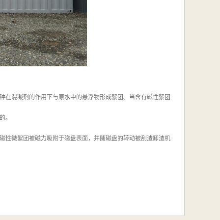
种在混凝剂的作用下与原水中的悬浮物形成絮团。当含有磁性絮团
的。
磁性微絮团被磁力吸附于磁盘表面，并随磁盘的转动被刮渣卸渣机