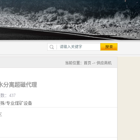
当前位置：
首页
->
供应商机
水分离超磁代理
览数：437
殊/专业煤矿设备
江区