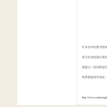
矿井水中的悬浮物
的污水流经磁分离
磁盘以一定间距组
构带离磁场作用区
http://www.yuanrong