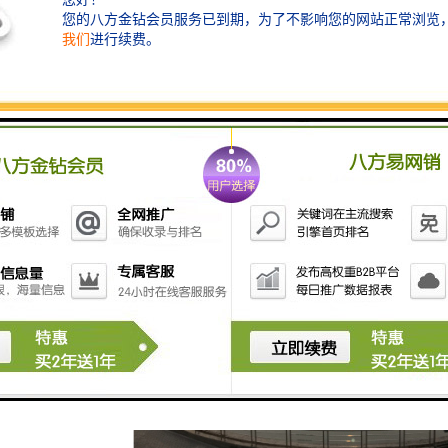
吨煤炭约产生2.1吨矿井水，每年产生矿井水约70亿吨，矿井水利用率不到80%。
对环境造成污染，还可以缓解矿区供水不足的局面。