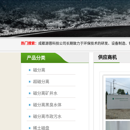
热门搜索：
供应商机
产品分类
磁分离
超磁分离
磁分离矿井水
磁分离黑臭水体
磁分离市政污水
稀土磁盘