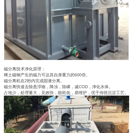
磁分离技术净化原理：
稀土磁钢产生的磁力可达其自身重力的600倍。
磁分离机在2秒内完成固液分离。
磁分离快速去除悬浮物，降浊，除磷，减COD，净化水体。
占地少，处理量大，见效快，能耗低，易维护，优于传统沉淀工艺。