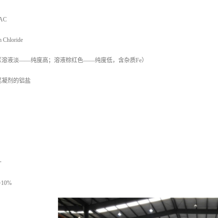
AC
Chloride
溶液淡——纯度高；溶液棕红色——纯度低，含杂质Fe）
混凝剂的铝盐
一
10%