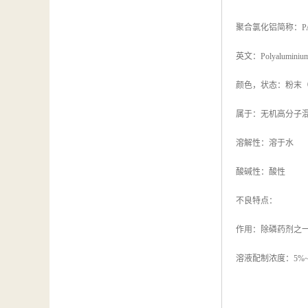
聚合氯化铝简称：P
英文：Polyaluminium 
颜色，状态：粉末（
属于：无机高分子
溶解性：溶于水
酸碱性：酸性
不良特点：
作用：除磷药剂之
溶液配制浓度：5%~