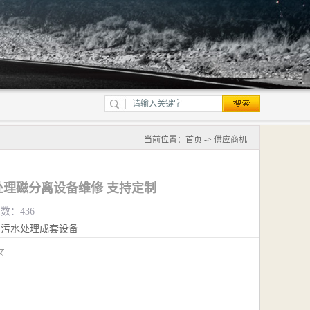
当前位置：
首页
->
供应商机
理磁分离设备维修 支持定制
览数：436
污水处理成套设备
江区