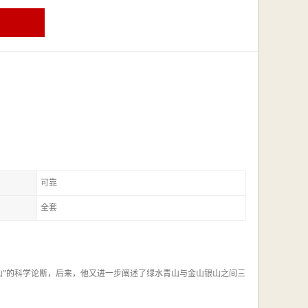
可靠
全套
山银山”的科学论断，后来，他又进一步阐述了绿水青山与金山银山之间三