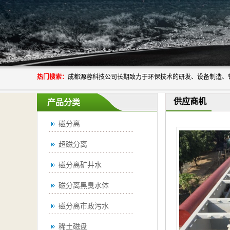
热门搜索：
供应商机
产品分类
磁分离
超磁分离
磁分离矿井水
磁分离黑臭水体
磁分离市政污水
稀土磁盘