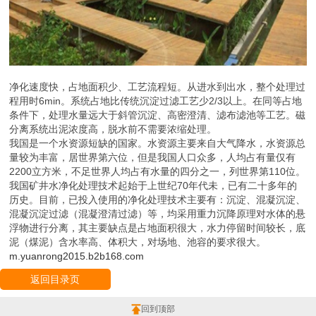
净化速度快，占地面积少、工艺流程短。从进水到出水，整个处理过
程用时6min。系统占地比传统沉淀过滤工艺少2/3以上。在同等占地
条件下，处理水量远大于斜管沉淀、高密澄清、滤布滤池等工艺。磁
分离系统出泥浓度高，脱水前不需要浓缩处理。
我国是一个水资源短缺的国家。水资源主要来自大气降水，水资源总
量较为丰富，居世界第六位，但是我国人口众多，人均占有量仅有
2200立方米，不足世界人均占有水量的四分之一，列世界第110位。
我国矿井水净化处理技术起始于上世纪70年代未，已有二十多年的
历史。目前，已投入使用的净化处理技术主要有：沉淀、混凝沉淀、
混凝沉淀过滤（混凝澄清过滤）等，均采用重力沉降原理对水体的悬
浮物进行分离，其主要缺点是占地面积很大，水力停留时间较长，底
泥（煤泥）含水率高、体积大，对场地、池容的要求很大。
m.yuanrong2015.b2b168.com
返回目录页
回到顶部