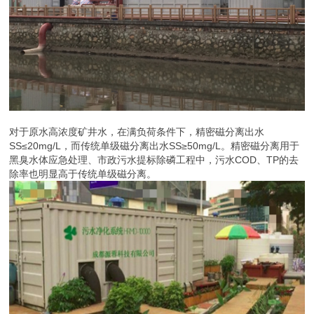
对于原水高浓度矿井水，在满负荷条件下，精密磁分离出水
SS≤20mg/L，而传统单级磁分离出水SS≥50mg/L。精密磁分离用于
黑臭水体应急处理、市政污水提标除磷工程中，污水COD、TP的去
除率也明显高于传统单级磁分离。