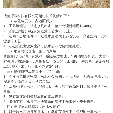
量很小。
3、没有沉淀池斜管易塌陷的事故隐患。
4、降低了矿井水井下水仓繁重的清渣工作带来的安全隐患。
（四）悬浮物去除率高，出水效果好
1、对于原水高浓度矿井水，在满负荷条件下，精密磁分离出水
SS≤20mg/L，而传统单级磁分离出水SS≥50mg/L。
2、超磁用于黑臭水体应急处理、市政污水提标除磷工程中，污水
COD、TP的去除率也明显高于传统单级超磁。
（五）抗冲击负荷能力强，出水稳定
超磁，抗冲击负荷能力显著提高，对水质水量波动的适应能力远高于
传统单级磁分离设备，出水水质稳定达标。
（六）维护成本低，设备寿命长
1、全新的磁盘动态梯度磁路设计，改变传统磁盘机的刮渣卸渣方
式，备品备件采购和维护费用明显降低。
2、特的磁盘焊缝防磨损技术，大大减少磁分离关键部件的磨损，设
备正常使用寿命长。
3、减轻煤矿井下提升泵的磨损，降低维修、更换的频率和成本。
（七）工艺成熟，技术
1、国内外，超磁净化废水技术的工程应用超过20年，工艺成熟可
靠。
2、新一代HRMD精密超磁技术，集多项国家发明和新型开发而成，
并经大量工程运行检验，实现了性、经济性、可靠性的较好结合。