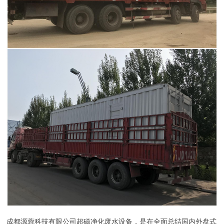
成都源蓉科技有限公司超磁净化废水设备，是在全面总结国内外盘式
磁分离机优缺点的基础上，经充分的技术论证和现场运行检验，由本
公司成功开发，优于传统超磁设备。并且在多个项目上成功运行，获
得及相关各方好评。
超磁现场安全注意事项：搞好“三宝”的利用和“四口”的防护。“三
宝”即安全帽、安全带、安全网；“四口”即楼梯口、井口、预留洞口，
通道口。洞口临边、结构上四周临时周边，包括基坑内临时降水坑等
必须设置安全防护措施。夜间施工因为光线不足、个别工人对现场不
熟悉、工人困乏，所以对“三宝”、“四口”的使用防护意义重大。