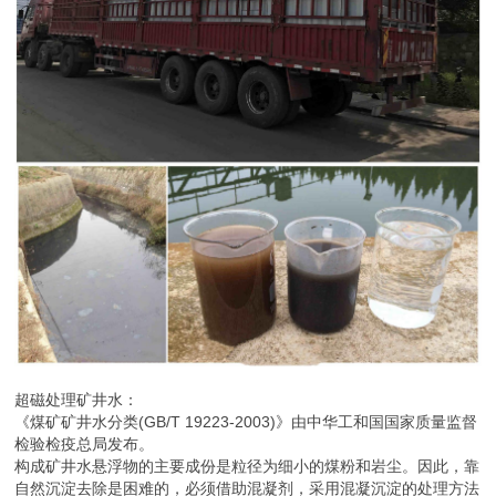
超磁处理矿井水：
《煤矿矿井水分类(GB/T 19223-2003)》由中华工和国国家质量监督
检验检疫总局发布。
构成矿井水悬浮物的主要成份是粒径为细小的煤粉和岩尘。因此，靠
自然沉淀去除是困难的，必须借助混凝剂，采用混凝沉淀的处理方法
以实现对悬浮物的去除。
煤矿矿井排水呈灰黑色，感官性差，水中的主要污染物为悬浮物
（SS），是典型的无机废水。悬浮物的主要是煤屑、岩粉、粘土等
细小颗粒物，尤其是煤粉，其含量为几十到几百毫克/升甚至上千，
特点是悬浮物粒度小、比重轻、沉降速度慢。超磁处理矿井水优势明
显。
对于混凝沉淀，一般的处理工艺有平流沉淀池、斜板/管沉淀池，效
率更高的有迷宫斜板沉淀池。但整体效率不如超磁技术。超磁水体净
化系统作为处理矿井水的技术，因其具有占地小、投资省、处理水量
大、处理效果好等一系列优势，深受业内人士认可。
m.yuanrong2015.b2b168.com
返回目录页
回到顶部
版权所有：成都源蓉科技有限公司
地址：四川省 成都 成都市一环路西三段