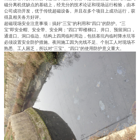
成都源蓉科技有限公司超磁技术优势如下：
（一）净化速度快，占地面积少
1、工艺流程短。从进水到出水，整个处理过程用时6min。
2、系统占地比传统沉淀过滤工艺少2/3以上。
3、在同等占地条件下，处理水量远大于斜管沉淀、高密澄清、滤布
滤池等工艺。
4、超磁系统出泥浓度高，脱水前不需要浓缩处理。
（二）项目总投资省，施工周期短
超磁取代沉淀池、过滤池，系统高度集成，可移动集装箱式。大量节
省占地，构筑物少，总投资低，项目建设工期短，见效快。从设备加
工到现场正常运行一般不超过2个月。
（三）操作维护工作量小，安全性高
1、固液分离快速完成，污泥不会沉积，不会堵塞，无需反冲洗，无
需清渣，操作人员劳动强度低。
2、从预处理到出水、污泥脱水，全过程可自动控制，运行维护工作