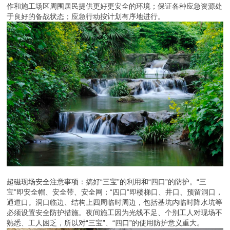
作和施工场区周围居民提供更好更安全的环境；保证各种应急资源处
于良好的备战状态；应急行动按计划有序地进行。
超磁现场安全注意事项：搞好“三宝”的利用和“四口”的防护。“三
宝”即安全帽、安全带、安全网；“四口”即楼梯口、井口、预留洞口，
通道口。洞口临边、结构上四周临时周边，包括基坑内临时降水坑等
必须设置安全防护措施。夜间施工因为光线不足、个别工人对现场不
熟悉、工人困乏，所以对“三宝”、“四口”的使用防护意义重大。