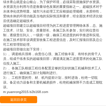
绿水青山就是金山银山，为了保护环境，必须采取措施保护水资源。
水资源充分利用与否是衡量绿色发展的重要指标之一。超磁技术对于
水体净化优势明显。城市污水处理工艺应根据处理规模，水质特性，
受纳水体的环境功能及当地的实际情况和要求，经全面技术经济比较
后优选确定超磁技术。
超磁项目部建立以超磁项目经理为的工程进度管理网络体系，总、施
工技术、计划、安全、质量部长、各施工队长参加，实行岗位责任
制，逐级责任到人，一级抓一级，确保工程进度的科学推进和实现。
在施工技术部常设调度室收集工程进度信息，及时汇报项目部及总公
司工程管理部处理。
超磁项目部做出如下安排：
1）、调遣精兵强将，由责任心强、施工经验丰富、有特长的骨干人
员，组成干练务实的超磁项目部；调遣满足施工进度需求的化施工队
伍投入施工。
2）、各施工队根据工程任务配置足够的完好的施工机械和技术工人
进行施工，确保施工按计划顺利进行。
3）、工程所需的劳、材、机均提前计划，按时进场，杜绝一切耽
误。备足动力设备和主要机械易损件，杜绝机械保障不力造成工期耽
误。
m.yuanrong2015.b2b168.com
返回目录页