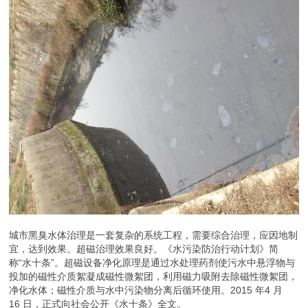
城市黑臭水体治理是一套复杂的系统工程，需要综合治理，应因地制
宜，达到效果。超磁治理效果良好。《水污染防治行动计划》简
称“水十条”。超磁设备净化原理是通过水处理药剂使污水中悬浮物与
投加的磁性介质絮凝成磁性微絮团，利用磁力吸附去除磁性微絮团，
净化水体；磁性介质与水中污染物分离后循环使用。2015 年4 月
16 日，正式向社会公开《水十条》全文。