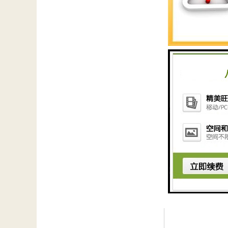
磁分离设备取代沉
特的磁盘焊缝防磨
由于矿井井下空间