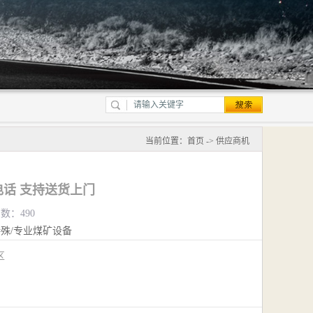
当前位置：
首页
->
供应商机
话 支持送货上门
览数：490
殊/专业煤矿设备
江区