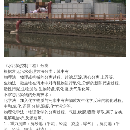
《水污染控制工程》分类
根据常见污水处理方法分类：其中有
物理法：物理或机械的分离过程。过滤,沉淀,离心分离,上浮等。
生物法：微生物在污水中对有机物进行氧化,分解的新陈代谢过程。
活性污泥,生物滤池,生物转盘,氧化塘,厌气消化等。
不溶态污染物的分离技术：
化学法：加入化学物质与污水中有害物质发生化学反应的转化过程。
中和,氧化,还原,分解,混凝,化学沉淀等。
物理化学法：物理化学的分离过程。气提,吹脱,吸附,萃取,离子交换,
电解电渗析,反渗透等。
1，重力沉降：沉砂池（平流，竖流，旋流，曝气），沉淀池（平
流，竖流，辐流，斜流）；