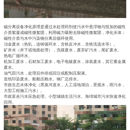
磁分离设备净化原理是通过水处理药剂使污水中悬浮物与投加的磁性
介质絮凝成磁性微絮团，利用磁力吸附去除磁性微絮团，净化水体；
磁性介质与水中污染物分离后循环使用。
冶金废水（热轧，连铸循环水，含铁反冲水，含铁洗选水等）。
矿井水（井下或地面处理），洗煤废水，废弃矿污水，尾矿废水。
热电厂循环水。
机加工废水，石材加工废水，电子电镀废水，涂装废水，其它重金属
废水。
油气田污水，处理后外排或回注或配制压裂液。
造纸印染废水。船舶压舱水。钢厂总排水。
市政生态水体净化（黑臭河道水，人工湿地湖泊，景观水，雨污水，
大型工程施工污水）。
市政富余污水应急处理。小型城镇生活污水。海绵城市污水快速净化
回用。