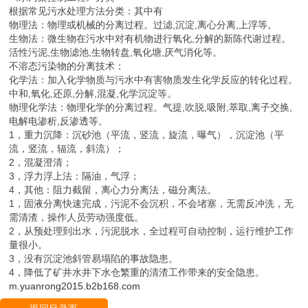
根据常见污水处理方法分类：其中有
物理法：物理或机械的分离过程。过滤,沉淀,离心分离,上浮等。
生物法：微生物在污水中对有机物进行氧化,分解的新陈代谢过程。
活性污泥,生物滤池,生物转盘,氧化塘,厌气消化等。
不溶态污染物的分离技术：
化学法：加入化学物质与污水中有害物质发生化学反应的转化过程。
中和,氧化,还原,分解,混凝,化学沉淀等。
物理化学法：物理化学的分离过程。气提,吹脱,吸附,萃取,离子交换,
电解电渗析,反渗透等。
1，重力沉降：沉砂池（平流，竖流，旋流，曝气），沉淀池（平
流，竖流，辐流，斜流）；
2，混凝澄清；
3，浮力浮上法：隔油，气浮；
4，其他：阻力截留，离心力分离法，磁分离法。
1，固液分离快速完成，污泥不会沉积，不会堵塞，无需反冲洗，无
需清渣，操作人员劳动强度低。
2，从预处理到出水，污泥脱水，全过程可自动控制，运行维护工作
量很小。
3，没有沉淀池斜管易塌陷的事故隐患。
4，降低了矿井水井下水仓繁重的清渣工作带来的安全隐患。
m.yuanrong2015.b2b168.com