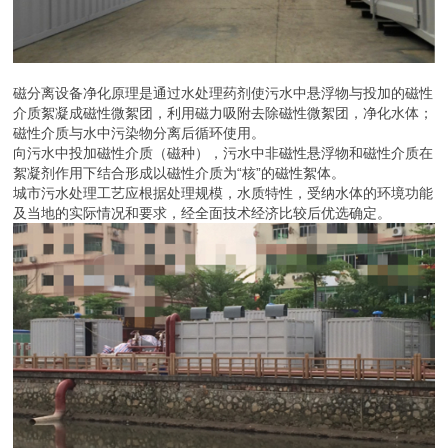
磁分离设备净化原理是通过水处理药剂使污水中悬浮物与投加的磁性
介质絮凝成磁性微絮团，利用磁力吸附去除磁性微絮团，净化水体；
磁性介质与水中污染物分离后循环使用。
向污水中投加磁性介质（磁种），污水中非磁性悬浮物和磁性介质在
絮凝剂作用下结合形成以磁性介质为“核”的磁性絮体。
城市污水处理工艺应根据处理规模，水质特性，受纳水体的环境功能
及当地的实际情况和要求，经全面技术经济比较后优选确定。