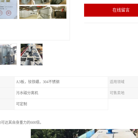
在线留言
A3板，钕铁硼，304不锈钢
适用领域
污水磁分离机
可售卖地
可定制
可达其自身重力的600倍。