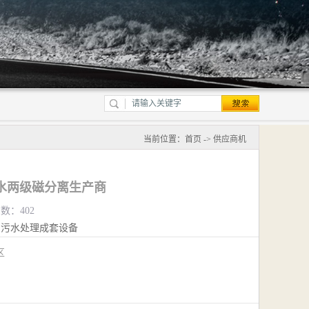
当前位置：
首页
->
供应商机
水两级磁分离生产商
览数：402
污水处理成套设备
江区