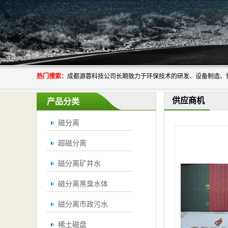
热门搜索：
供应商机
产品分类
磁分离
超磁分离
磁分离矿井水
磁分离黑臭水体
磁分离市政污水
稀土磁盘