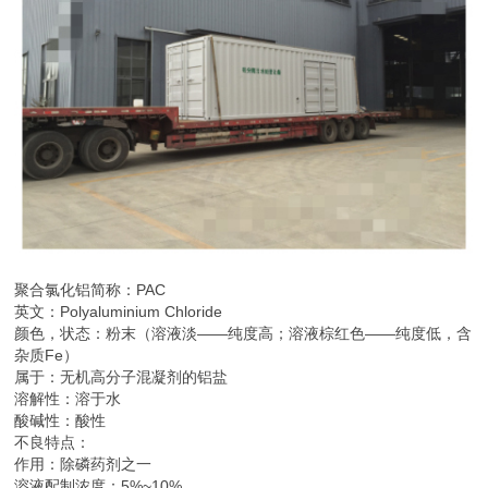
聚合氯化铝简称：PAC
英文：Polyaluminium Chloride
颜色，状态：粉末（溶液淡——纯度高；溶液棕红色——纯度低，含
杂质Fe）
属于：无机高分子混凝剂的铝盐
溶解性：溶于水
酸碱性：酸性
不良特点：
作用：除磷药剂之一
溶液配制浓度：5%~10%