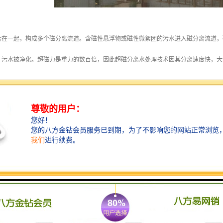
合在一起，构成多个磁分离流道。含磁性悬浮物或磁性微絮团的污水进入磁分离流道，
，污水被净化。超磁力是重力的数百倍，因此超磁分离水处理技术因其分离速度快，大