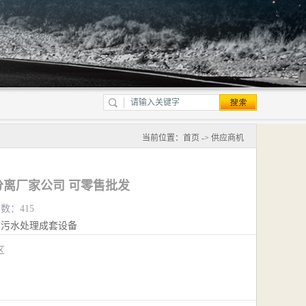
当前位置：
首页
->
供应商机
离厂家公司 可零售批发
览数：415
污水处理成套设备
江区