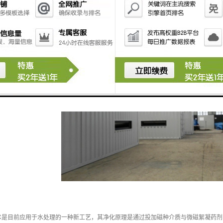
术是目前应用于水处理的一种新工艺，其净化原理是通过投加磁种介质与微磁絮凝药剂