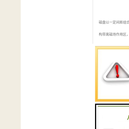
磁盘以一定间距组
构带离磁场作用区
保障。