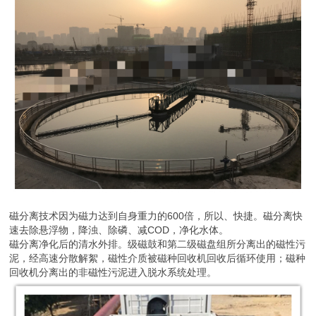
磁分离技术因为磁力达到自身重力的600倍，所以、快捷。磁分离快
速去除悬浮物，降浊、除磷、减COD，净化水体。
磁分离净化后的清水外排。级磁鼓和第二级磁盘组所分离出的磁性污
泥，经高速分散解絮，磁性介质被磁种回收机回收后循环使用；磁种
回收机分离出的非磁性污泥进入脱水系统处理。