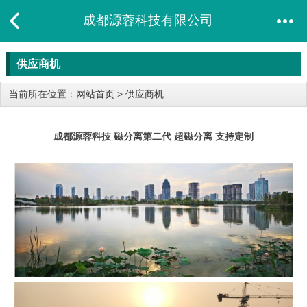
成都源蓉科技有限公司
供应商机
当前所在位置：
网站首页
>
供应商机
成都源蓉科技 磁分离第二代 超磁分离 支持定制