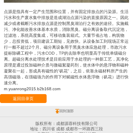
点源是指具有一定产生范围和位置，并有固定排放点的污染源。生活
污水和生产废水集中排放是造成湖泊点源污染的直接原因之一。因此
减少或者截断污水排放点源是控制黑臭湖泊行之有效的途径。实施截
污、净化能改善水体基本水质，消除黑臭。磁分离设备取代沉淀池，
过滤池，系统高度集成，可移动集装箱式。大量节省占地，构筑物
少，总投资低，项目建设工期短，见效快。从设备加工到现场正常运
行一般不超过2个月。磁分离设备用于黑臭水体应急处理，市政污水
提标除磷工程中，污水COD，TP的去除率也明显高于传统单级磁分
离。超磁分离水处理技术是目前应用于水处理的一种新工艺，其净化
原理是通过投加磁种介质与微磁絮凝药剂，使水体中的悬浮物和磁种
凝聚在一起，形成具有磁性的“矾花”，之后，依靠永磁材料所产生的
高强磁场，在强磁场力的作用下对赋磁性水体悬浮物（矾花）进行快
速分离。
m.yuanrong2015.b2b168.com
返回目录页
回到顶部
版权所有：成都源蓉科技有限公司
地址：四川省 成都 成都市一环路西三段