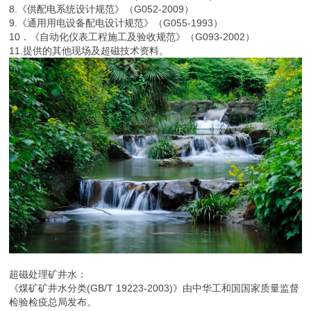
8.《供配电系统设计规范》（G052-2009）
9.《通用用电设备配电设计规范》（G055-1993）
10．《自动化仪表工程施工及验收规范》（G093-2002）
11.提供的其他现场及超磁技术资料。
超磁处理矿井水：
《煤矿矿井水分类(GB/T 19223-2003)》由中华工和国国家质量监督
检验检疫总局发布。