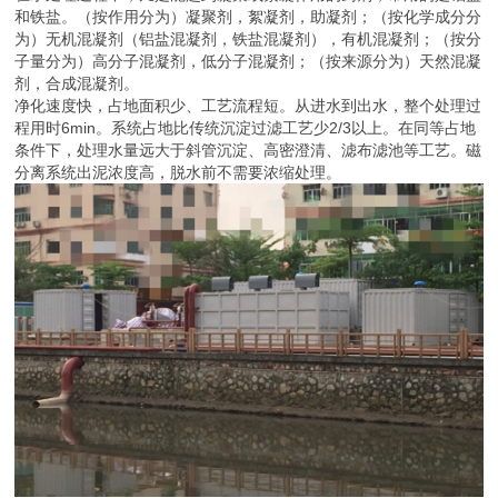
和铁盐。（按作用分为）凝聚剂，絮凝剂，助凝剂；（按化学成分分
为）无机混凝剂（铝盐混凝剂，铁盐混凝剂），有机混凝剂；（按分
子量分为）高分子混凝剂，低分子混凝剂；（按来源分为）天然混凝
剂，合成混凝剂。
净化速度快，占地面积少、工艺流程短。从进水到出水，整个处理过
程用时6min。系统占地比传统沉淀过滤工艺少2/3以上。在同等占地
条件下，处理水量远大于斜管沉淀、高密澄清、滤布滤池等工艺。磁
分离系统出泥浓度高，脱水前不需要浓缩处理。