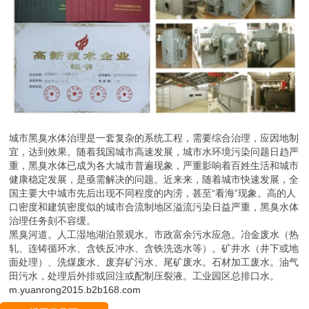
城市黑臭水体治理是一套复杂的系统工程，需要综合治理，应因地制
宜，达到效果。随着我国城市高速发展，城市水环境污染问题日趋严
重，黑臭水体已成为各大城市普遍现象，严重影响着百姓生活和城市
健康稳定发展，是亟需解决的问题。近来来，随着城市快速发展，全
国主要大中城市先后出现不同程度的内涝，甚至“看海”现象。高的人
口密度和建筑密度似的城市合流制地区溢流污染日益严重，黑臭水体
治理任务刻不容缓。
黑臭河道。人工湿地湖泊景观水。市政富余污水应急。冶金废水（热
轧、连铸循环水、含铁反冲水、含铁洗选水等）。矿井水（井下或地
面处理）、洗煤废水、废弃矿污水、尾矿废水。石材加工废水。油气
田污水，处理后外排或回注或配制压裂液。工业园区总排口水。
m.yuanrong2015.b2b168.com