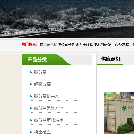
热门搜索：
供应商机
产品分类
磁分离
超磁分离
磁分离矿井水
磁分离黑臭水体
磁分离市政污水
稀土磁盘