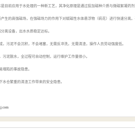
术是目前应用于水处理的一种新工艺，其净化原理是通过投加磁种介质与微磁絮凝药剂
所产生的高强磁场，在强磁场力的作用下对赋磁性水体悬浮物（矾花）进行快速分离。
磁分离设备，出水水质稳定达标。
完成，污泥不会沉积，不会堵塞，无需反冲洗，无需清渣，操作人员劳动强度低。
水，污泥脱水，全过程可自动控制，运行维护工作量很小。
易塌陷的事故隐患。
井下水仓繁重的清渣工作带来的安全隐患。
kj.com