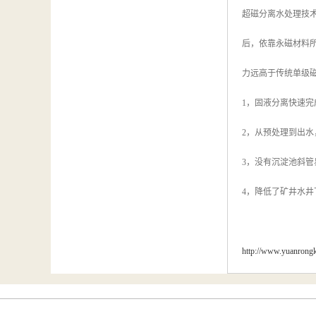
超磁分离水处理技
后，依靠永磁材料
力远高于传统单级
1，固液分离快速
2，从预处理到出
3，没有沉淀池斜管
4，降低了矿井水
http://www.yuanrong