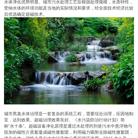
水体净化优势明显。城市污水处理工艺应根据处理规模，水质特性，
受纳水体的环境功能及当地的实际情况和要求，经全面技术经济比较
后优选确定超磁技术。
城市黑臭水体治理是一套复杂的系统工程，需要综合治理，应因地制
宜，达到效果。超磁治理效果良好。《水污染防治行动计划》简
称“水十条”。超磁设备净化原理是通过水处理药剂使污水中悬浮物与
投加的磁性介质絮凝成磁性微絮团，利用磁力吸附去除磁性微絮团，